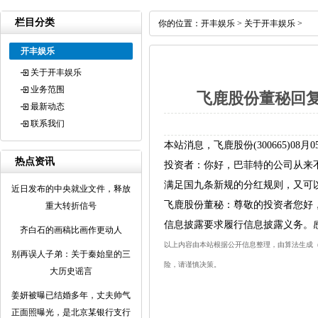
栏目分类
你的位置：
开丰娱乐
>
关于开丰娱乐
>
开丰娱乐
关于开丰娱乐
业务范围
飞鹿股份董秘回
最新动态
联系我们
本站消息，飞鹿股份(300665)0
热点资讯
投资者：你好，巴菲特的公司从来
满足国九条新规的分红规则，又可
近日发布的中央就业文件，释放
飞鹿股份董秘：尊敬的投资者您好
重大转折信号
信息披露要求履行信息披露义务。
齐白石的画稿比画作更动人
以上内容由本站根据公开信息整理，由算法生成（网信
别再误人子弟：关于秦始皇的三
险，请谨慎决策。
大历史谣言
姜妍被曝已结婚多年，丈夫帅气
正面照曝光，是北京某银行支行