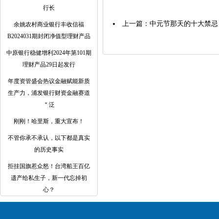
行长
上一篇：
中元节那天的十大禁忌
余姚农村商业银行丰收信福
B2024031期封闭净值型理财产品
中原银行稳健增利2024年第101期
理财产品29日起发行
年度资管盛会热议金融赋能新质
生产力，浦发银行财资金融赛道
＂泛
刚刚！哈里斯，重大宣布！
不管你承不承认，以下都是真实
的历史事实
拒挂国旗惹众怒！台湾船王百亿
遗产给私生子，新一代忘掉初
心？